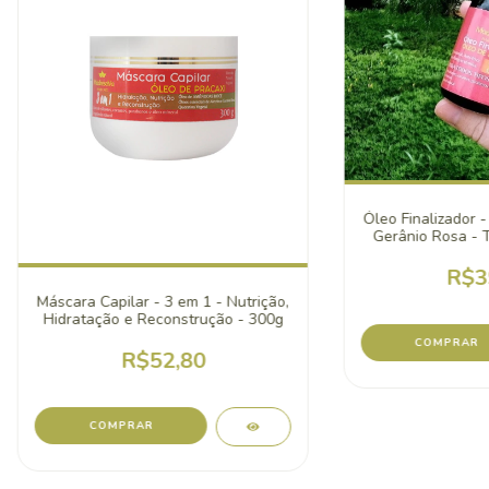
Óleo Finalizador -
Gerânio Rosa - T
cabelos
R$3
Máscara Capilar - 3 em 1 - Nutrição,
Hidratação e Reconstrução - 300g
R$52,80