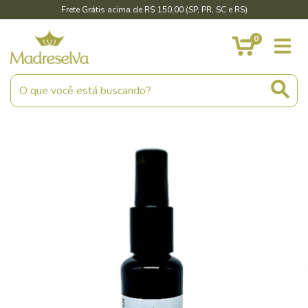
Frete Grátis acima de R$ 150,00 (SP, PR, SC e RS)
0