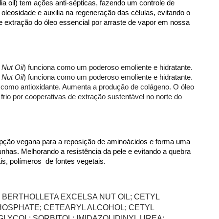
a oil) tem ações anti-sépticas, fazendo um controle de 
 oleosidade e auxilia na regeneração das células, evitando o 
e extração do óleo essencial por arraste de vapor em nossa 
 Nut Oil
) funciona como um poderoso emoliente e hidratante. 
 Nut Oil
) funciona como um poderoso emoliente e hidratante. 
 como antioxidante. Aumenta a produção de colágeno. O óleo 
rio por cooperativas de extração sustentável no norte do 
opção vegana para a reposição de aminoácidos e forma uma 
 unhas. Melhorando a resistência da pele e evitando a quebra 
, polímeros  de fontes vegetais. 
BERTHOLLETA EXCELSA NUT OIL; CETYL 
OSPHATE; CETEARYL ALCOHOL; CETYL 
LYCOL; SORBITOL; IMIDAZOLIDINYL UREA; 