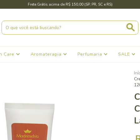
Frete Grátis acima de R$ 150,00 (SP, PR, SC e RS)
in Care
Aromaterapia
Perfumaria
SALE
Iní
Cr
12
C
C
L