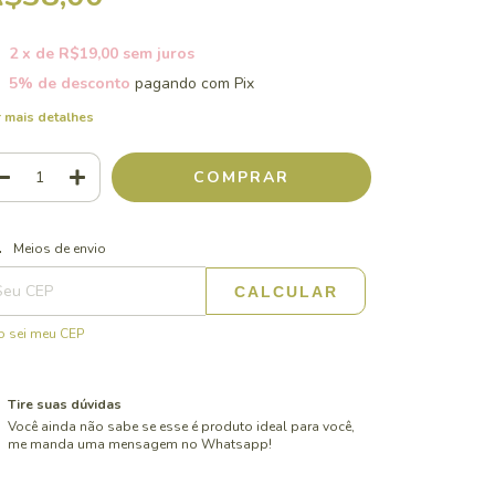
2
x de
R$19,00
sem juros
5% de desconto
pagando com Pix
 mais detalhes
ALTERAR CEP
regas para o CEP:
Meios de envio
CALCULAR
 sei meu CEP
Tire suas dúvidas
Você ainda não sabe se esse é produto ideal para você,
me manda uma mensagem no Whatsapp!