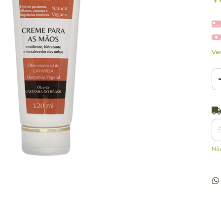
Ver
Ent
Não