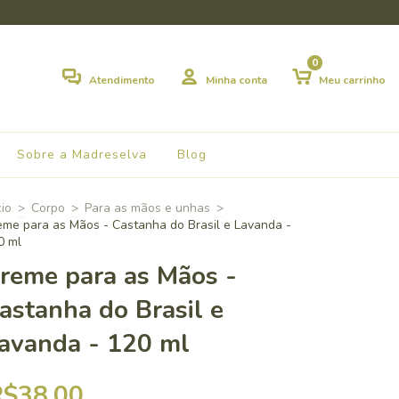
0
Atendimento
Minha conta
Meu carrinho
Sobre a Madreselva
Blog
cio
>
Corpo
>
Para as mãos e unhas
>
eme para as Mãos - Castanha do Brasil e Lavanda -
0 ml
reme para as Mãos -
astanha do Brasil e
avanda - 120 ml
R$38,00