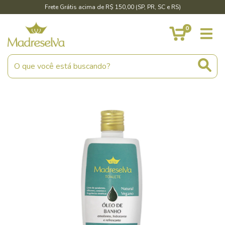
Frete Grátis acima de R$ 150,00 (SP, PR, SC e RS)
0