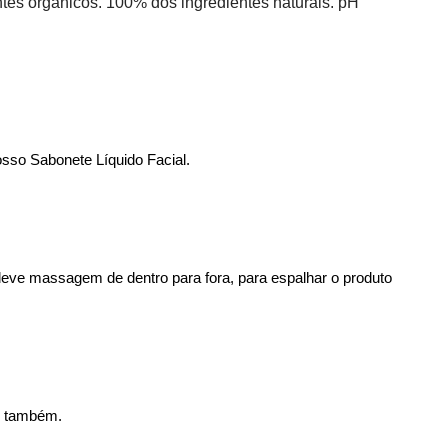
tes orgânicos. 100% dos ingredientes naturais. pH 
osso Sabonete Líquido Facial. 
leve massagem de dentro para fora, para espalhar o produto 
o também. 