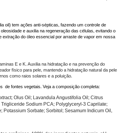
a oil) tem ações anti-sépticas, fazendo um controle de 
 oleosidade e auxilia na regeneração das células, evitando o 
e extração do óleo essencial por arraste de vapor em nossa 
taminas E e K. Auxilia na hidratação e na prevenção do 
dor físico para pele, mantendo a hidratação natural da pele 
nos como raios solares e a poluição. 
s  de fontes vegetais. Veja a composição completa:
ract; Olus Oil; Lavandula Angustifolia Oil; Citrus 
 Trigliceride Sodium PCA; Polyglyceryl-3 Caprilate; 
e; Potassium Sorbate; Sorbitol; Sesamum Indicum Oil, 