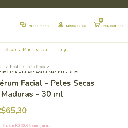
0
Atendimento
Minha conta
Meu carrinho
Sobre a Madreselva
Blog
cio
>
Rosto
>
Pele Seca
>
rum Facial - Peles Secas e Maduras - 30 ml
érum Facial - Peles Secas
 Maduras - 30 ml
R$65,30
2
x de
R$32,65
sem juros