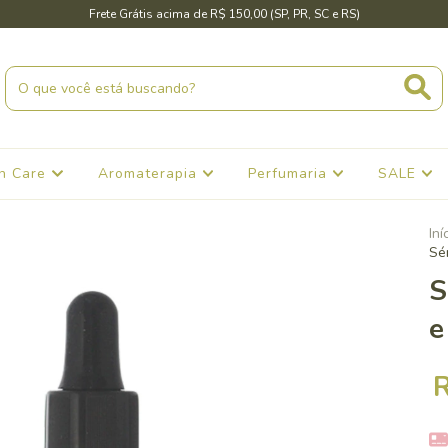
Frete Grátis acima de R$ 150,00 (SP, PR, SC e RS)
in Care
Aromaterapia
Perfumaria
SALE
Iní
Sé
S
e