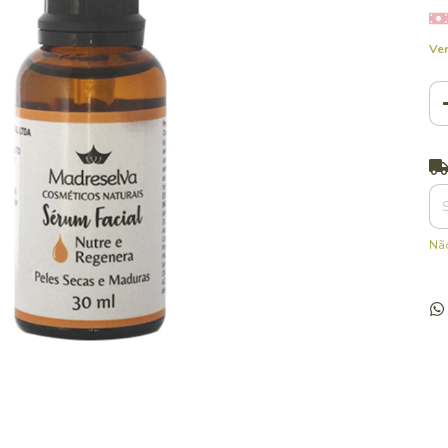
Ver
Ent
Não